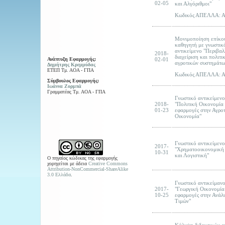
02-05
και Αλγόριθμοι"
Κωδικός ΑΠΕΛΛΑ: 
Μονιμοποίηση επίκο
καθηγητή με γνωστικ
αντικείμενο "Περιβαλ
2018-
διαχείριση και πολιτι
02-01
Ανάπτυξη Εφαρμογής:
αγροτικών συστημάτω
Δημήτρης Κρεμμύδας
ΕΤΕΠ Τμ. ΑΟΑ - ΓΠΑ
Κωδικός ΑΠΕΛΛΑ: 
Σύμβουλος Εφαρμογής:
Ιωάννα Ζορμπά
Γραμματέας Τμ. ΑΟΑ - ΓΠΑ
Γνωστικό αντικείμενο
2018-
"Πολιτική Οικονομία
01-23
εφαρμογές στην Αγρο
Οικονομία"
Γνωστικό αντικείμενο
2017-
"Χρηματοοικονομική
10-31
και Λογιστική"
Ο πηγαίος κώδικας της εφαρμογής
χορηγείται με άδεια
Creative Commons
Attribution-NonCommercial-ShareAlike
3.0 Ελλάδα
.
Γνωστικό αντικείμαν
2017-
"Γεωργική Οικονομία
10-25
εφαρμογές στην Ανάλ
Τιμών"
Κάλυψη διδακτικών 