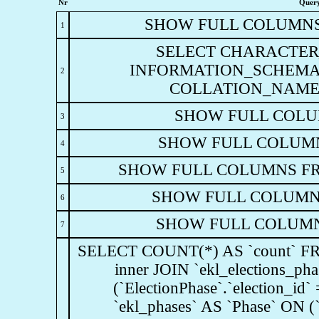
Nr
Quer
SHOW FULL COLUMNS FR
1
SELECT CHARACTE
INFORMATION_SCHEMA
2
COLLATION_NAME= 'u
SHOW FULL COLUM
3
SHOW FULL COLUMNS
4
SHOW FULL COLUMNS FROM 
5
SHOW FULL COLUMNS 
6
SHOW FULL COLUMNS
7
SELECT COUNT(*) AS `count` FROM
inner JOIN `ekl_elections_ph
(`ElectionPhase`.`election_id` 
`ekl_phases` AS `Phase` ON (`