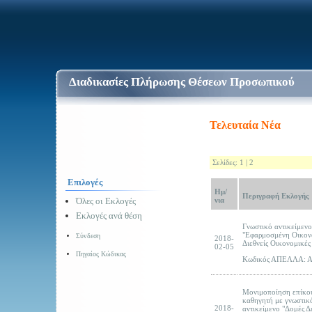
Διαδικασίες Πλήρωσης Θέσεων Προσωπικού
Τελευταία Νέα
Σελίδες:
1
|
2
Επιλογές
Ημ/
Περιγραφή Εκλογής
νια
Όλες οι Εκλογές
Εκλογές ανά θέση
Γνωστικό αντικείμενο
"Εφαρμοσμένη Οικον
Σύνδεση
2018-
Διεθνείς Οικονομικές
02-05
Πηγαίος Κώδικας
Κωδικός ΑΠΕΛΛΑ: 
Μονιμοποίηση επίκο
καθηγητή με γνωστικ
2018-
αντικείμενο "Δομές 