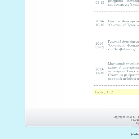
μαθήματος "Προγραμ
05-13
και Εφαρμογές Υπολο
2014-
Γνωστικό Αντικείμενο
10-10
"Οικονομική Τροφίμ
Γνωστικό Αντικείμεν
2014-
"Οικονομική Φυσικώ
07-09
και Περιβάλλοντος"
Μονιμοποίηση επίκο
καθηγητή με γνωστικ
2013-
αντικείμενο "Γεωργικ
11-19
Οικονομία με έμφαση
ποσοτικές μεθόδους 
Σελίδες:
1
|
2
Copyright 2008-11
-
Τ
Γεωπο
Ιε
(defa