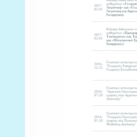
μαθημάτων
«Γεωργι
2017-
Λογιστική» και
«Γεω
02-01
Λογιστική και Αγροτ
Εκτιμητική»
Κάλυψη διδακτικών 
μαθημάτων
«Προγρα
2017-
Υπολογιστών και Ε
02-01
και
«Ηλεκτρονικό Εμ
Εφαρμογές»
Γνωστικό αντικείμενο
2016-
"Γεωργικές Εφαρμογέ
12-15
Γεωργική Εκπαίδευση
Γνωστικό αντικείμενο
2016-
"Αγροτική Οικονομικ
07-20
έμφαση στην Αγροτικ
Ανάπτυξη"
Γνωστικό αντικείμενο
2016-
"Γεωργική Οικονομία
01-18
έμφαση στις Ποσοτικ
Μεθόδους Ανάλυσης"