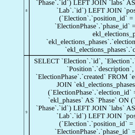
`Phase`.`id`) LEFT JOIN `labs` AS
`Lab`.`id`) LEFT JOIN `pos
8
(`Election`.`position_id` 
`ElectionPhase`.`phase_id`
ekl_elections_
`ekl_elections_phases`.`electio
`ekl_elections_phases`.`
SELECT `Election`.`id`, `Election`.`
`Position`.`description`,
`ElectionPhase`.`created` FROM `ek
JOIN `ekl_elections_phase
(`ElectionPhase`.`election_id` 
`ekl_phases` AS `Phase` ON (`
`Phase`.`id`) LEFT JOIN `labs` AS
9
`Lab`.`id`) LEFT JOIN `pos
(`Election`.`position_id` 
`ElectionPhase`.`phase_id`