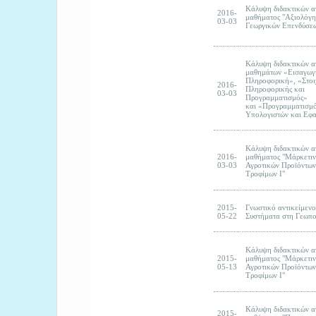
Κάλυψη διδακτικών 
2016-
μαθήματος "Αξιολόγ
03-03
Γεωργικών Επενδύσε
Κάλυψη διδακτικών 
μαθημάτων «Εισαγωγ
Πληροφορική», «Στοι
2016-
Πληροφορικής και
03-03
Προγραμματισμός»
και «Προγραμματισμ
Υπολογιστών και Εφ
Κάλυψη διδακτικών 
2016-
μαθήματος "Μάρκετι
03-03
Αγροτικών Προϊόντων
Τροφίμων Ι"
2015-
Γνωστικό αντικείμεν
05-22
Συστήματα στη Γεωπο
Κάλυψη διδακτικών 
2015-
μαθήματος "Μάρκετι
05-13
Αγροτικών Προϊόντων
Τροφίμων Ι"
Κάλυψη διδακτικών 
2015-